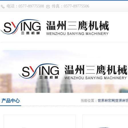
世界杯官网|世界杯官网入口|世界杯竞彩网址|2026世界杯在线平台
电话：0577-89775508
传真：0577-89775506
产品中心
当前位置：
世界杯官网|世界杯官