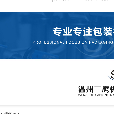
杯在线平台
杯在线平