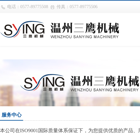
世界杯官网|世界杯官网入口|世界杯
电话：0577-89775508
传真：0577-89775506
服务中心
本公司在ISO9001国际质量体系保证下，为您提供优质的产