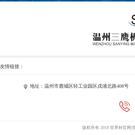
友情链接：
地址：温州市鹿城区轻工业园区戌浦北路408号
版权所有 2018 世界杯官网