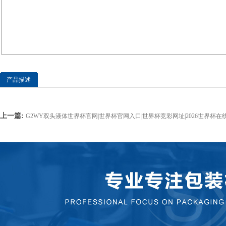
产品描述
上一篇:
G2WY双头液体世界杯官网|世界杯官网入口|世界杯竞彩网址|2026世界杯在