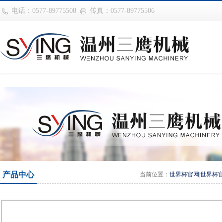
世界杯官网|世界杯官网入口|世界杯竞彩网址|2026世界杯在线平台
电话：0577-89775508
传真：0577-89775506
产品中心
当前位置：
世界杯官网|世界杯官