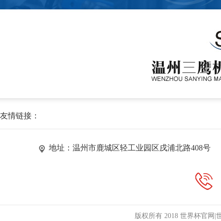
友情链接：
地址：温州市鹿城区轻工业园区戌浦北路408号
版权所有 2018 世界杯官网