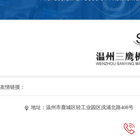
友情链接：
地址：温州市鹿城区轻工业园区戌浦北路408号