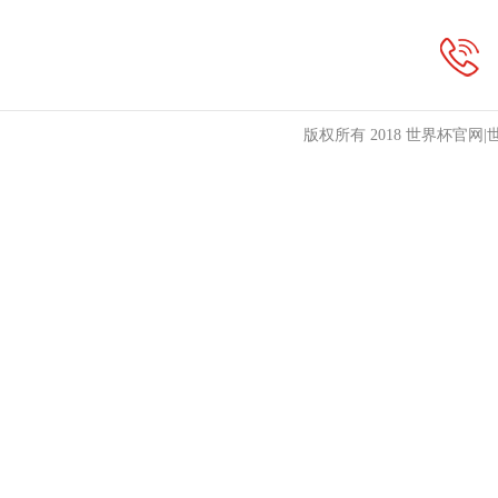
版权所有 2018 世界杯官网