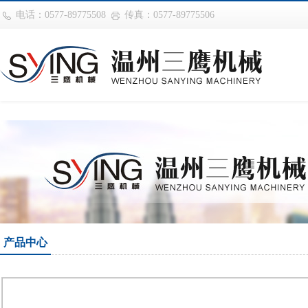
世界杯官网|世界杯官网入口|世界杯竞彩网址|2026世界杯在线平台
电话：0577-89775508
传真：0577-89775506
产品中心