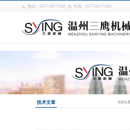
世界杯官网|世界杯官网入口|世界杯竞彩网址|2026世界杯在线平台
电话：0577-89775508
传真：0577-89775506
技术文章
当前位