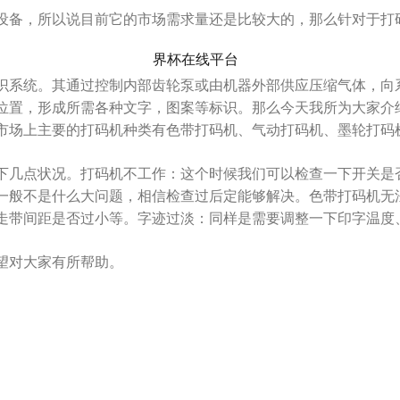
设备，所以说目前它的市场需求量还是比较大的，那么针对于打
界杯在线平台
识系统。其通过控制内部齿轮泵或由机器外部供应压缩气体，向
位置，形成所需各种文字，图案等标识。那么今天我所为大家介
市场上主要的打码机种类有色带打码机、气动打码机、墨轮打码
下几点状况。打码机不工作：这个时候我们可以检查一下开关是
一般不是什么大问题，相信检查过后定能够解决。色带打码机无
走带间距是否过小等。字迹过淡：同样是需要调整一下印字温度
望对大家有所帮助。