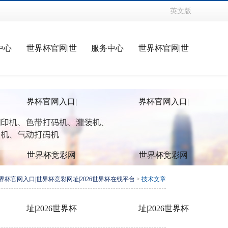
英文版
中心
世界杯官网|世
服务中心
世界杯官网|世
界杯官网入口|
界杯官网入口|
世界杯竞彩网
世界杯竞彩网
界杯官网入口|世界杯竞彩网址|2026世界杯在线平台
>
技术文章
址|2026世界杯
址|2026世界杯