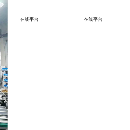
在线平台
在线平台