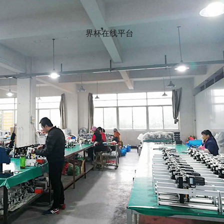
界杯在线平台