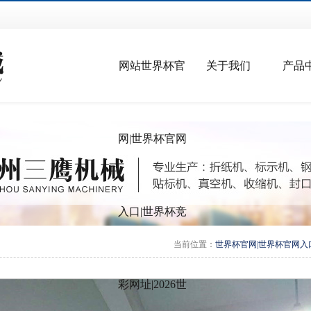
网站世界杯官
关于我们
产品
网|世界杯官网
入口|世界杯竞
当前位置：
世界杯官网|世界杯官网入口
彩网址|2026世